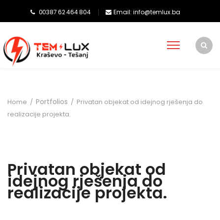
00387 62 464 804
Email: info@temlux.ba
Portfolios
Home
/
/
Privatan objekat od idejnog rješenja do
realizacije projekta.
Privatan objekat od
idejnog rješenja do
realizacije projekta.