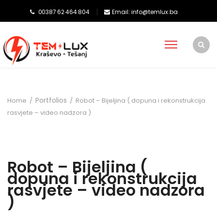
00387 62 464 804
Email: info@temlux.ba
Portfolios
Home
/
/
Robot – Bijeljina ( dopuna i rekonstrukcija
rasvjete – video nadzora )
Robot – Bijeljina (
dopuna i rekonstrukcija
rasvjete – video nadzora
)